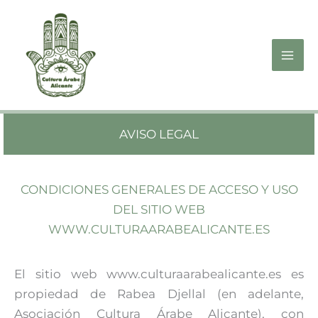
Ir
al
contenido
Mai
Me
AVISO LEGAL
CONDICIONES GENERALES DE ACCESO Y USO
DEL SITIO WEB
WWW.CULTURAARABEALICANTE.ES
El sitio web www.culturaarabealicante.es es
propiedad de Rabea Djellal (en adelante,
Asociación Cultura Árabe Alicante), con