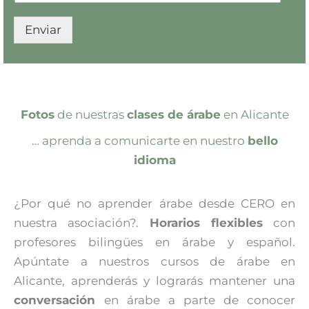
m
o
e
e
Enviar
n
l
t
e
a
c
r
t
i
r
o
ó
Fotos
de nuestras
clases de árabe
en Alicante
s
n
i
… aprenda a comunicarte en nuestro
bello
c
idioma
o
*
¿Por qué no aprender árabe desde CERO en
nuestra asociación?.
Horarios flexibles
con
profesores bilingües en árabe y español.
Apúntate a nuestros cursos de árabe en
Alicante, aprenderás y lograrás mantener una
conversación
en árabe a parte de conocer