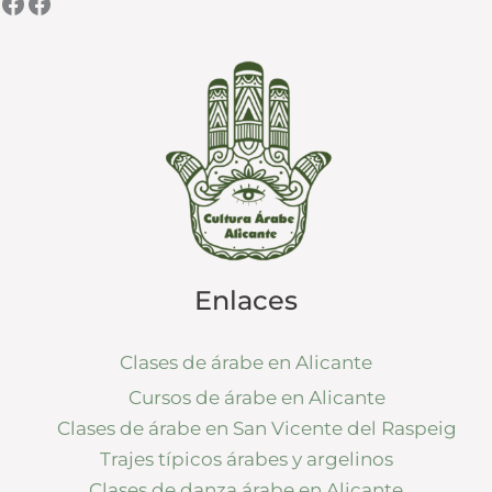
Asociación árabe en Alicante
Alquiler trajes árabes Alicante
Enlaces
Clases de árabe en Alicante
Cursos de árabe en Alicante
Clases de árabe en San Vicente del Raspeig
Trajes típicos árabes y argelinos
Clases de danza árabe en Alicante