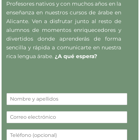
Profesores nativos y con muchos años en la
enseñanza en nuestros cursos de árabe en
Alicante. Ven a disfrutar junto al resto de
alumnos de momentos enriquecedores y
divertidos donde aprenderás de forma
sencilla y rápida a comunicarte en nuestra
rica lengua árabe.
¿A qué espera?
N
o
m
C
b
o
r
r
e
C
r
*
o
e