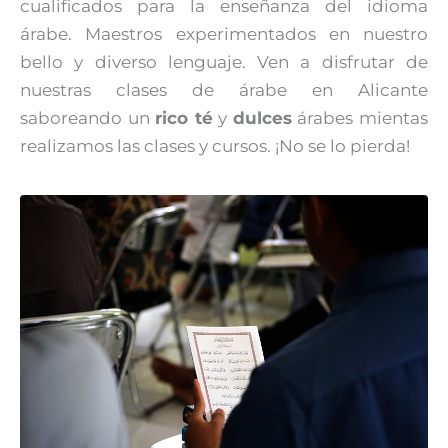
cualificados para la enseñanza del idioma
árabe. Maestros experimentados en nuestro
bello y diverso lenguaje. Ven a disfrutar de
nuestras clases de árabe en Alicante
saboreando un
rico té
y
dulces
árabes mientas
realizamos las clases y cursos. ¡No se lo pierda!